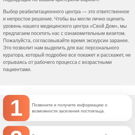
предотвращения раздражений.
Замена повязок: Использование стерильных
Выбор реабилитационного центра — это ответственное
повязок с Y-образным разрезом, которые
и непростое решение. Чтобы вы могли лично оценить
защищают кожу от трения и влаги.
уровень нашего медицинского центра «Свой Дом», мы
Мониторинг: Ежедневный осмотр кожи для
предлагаем посетить нас с ознакомительным визитом.
выявления покраснений, раздражений или
Пожалуйста, согласовывайте время экскурсии заранее.
признаков инфекции.
Это позволит нам выделить для вас персонального
куратора, который подробно все покажет и расскажет, не
отрываясь от рабочего процесса с возрастными
пациентами.
1
Позвоните и получите информацию о
возможности заселения постояльца.