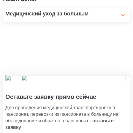
Медицинский уход за больным
Помощь инвалидам и уход
1 100 ₽
Уход за больным рожей
1 100 ₽
Уход за больными с трахеостомой
1 100 ₽
Уход за послеоперационным больным
1 350 ₽
Оставьте заявку прямо сейчас
Уход за тяжелобольными
Для проведения медицинской транспортировки в
1 500 ₽
пансионат, перевозки из пансионата в больницу на
обследование и обратно в пансионат
- оставьте
Уход за пациентами с заболеванием
заявку
мочевыделительной системы