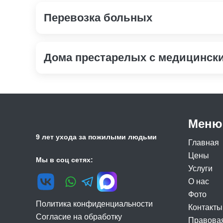
Перевозка больных
Перевозка больных скорой помощью
Дома престарелых с медицинск
Пансионат для престарелых с неврозом
Пансионат для пожилых с болезнью Паркинсон
Пансионат для больных инсультом
Меню
Пансионат для пожилых
9 лет ухода за пожилыми людьми
Главная
Цены
Мы в соц сетях:
Услуги
О нас
Фото
Политика конфиденциальности
Контакты
Согласие на обработку
Правова