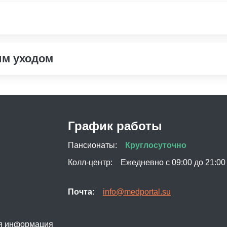
Перевозка больных на реанимобиле
им уходом
Пансионат для пожилых с болезнью Альцгеймера
Пан
а
Пансионат для пожилых с деменцией
Пан
Пансионаты для людей с диабетом
Пан
График работы
Пансионат для слабовидящих и слепых
Пансионаты:
Круглосуточно
Колл-центр:
Ежедневно с 09:00 до 21:00
Почта:
info@medportal.su
я информация