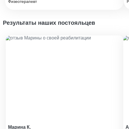
Физеотерапевт
Р
Результаты наших постояльцев
Марина К.
А