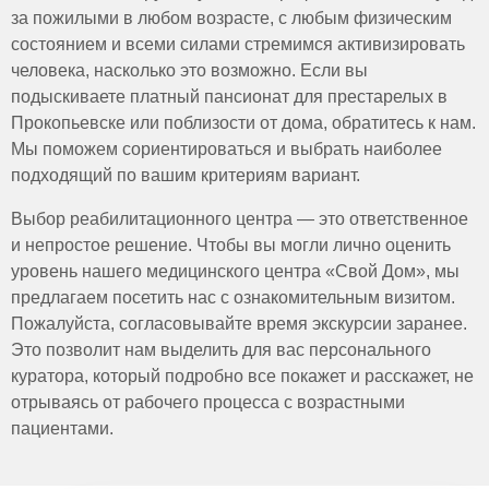
(Namenda).
регулярную диагностику, корректировку лечения без
за пожилыми в любом возрасте, с любым физическим
Когнитивно-поведенческую терапию (КПТ): метод
Противоангиотензиновые препараты: снижают
задержек и круглосуточное наблюдение. Такой подход
помогает пациентам справляться с негативными
состоянием и всеми силами стремимся активизировать
риск развития болезни, хотя они не могут лечить
позволяет стабилизировать состояние пациентов,
мыслями и эмоциями, которые могут возникнуть
человека, насколько это возможно. Если вы
уже имеющуюся патологию. Включают лизиноприл
при Альцгеймере.
минимизировать риски обострений и обеспечить
(Prinivil, Zestril), периндоприл (Aceon) и другие.
подыскиваете платный пансионат для престарелых в
Индивидуальную терапию: метод может
комфорт, который сложно организовать в домашних
Некоторые пациенты получают лечение
Прокопьевске или поблизости от дома, обратитесь к нам.
использоваться для помощи близким пациента в
условиях.
сопутствующих проблем – депрессии, тревоги,
Мы поможем сориентироваться и выбрать наиболее
борьбе с эмоциональным стрессом, возникающим
бессонницы. Лекарственная схема включает
подходящий по вашим критериям вариант.
при уходе за пациентом.
антидепрессанты, анксиолитики и снотворные.
Терапию искусством: метод помогает пациентам
Выбор реабилитационного центра — это ответственное
Терапия болезни Альцгеймера должна проводиться
выражать свои эмоции и мысли через искусство –
и непростое решение. Чтобы вы могли лично оценить
живопись, музыку и рисование.
только под руководством опытного врача, который
уровень нашего медицинского центра «Свой Дом», мы
Групповую терапию: метод используется для
может назначить правильные лекарства и дозировки, в
обеспечения поддержки пациентам и их близким,
предлагаем посетить нас с ознакомительным визитом.
зависимости от индивидуальных потребностей
для обмена опытом и идеями.
Пожалуйста, согласовывайте время экскурсии заранее.
каждого пациента.
Психотерапия в пансионате для больных
Это позволит нам выделить для вас персонального
Альцгеймером должна проводиться опытными и
куратора, который подробно все покажет и расскажет, не
квалифицированными специалистами, которые могут
отрываясь от рабочего процесса с возрастными
адаптировать методы к индивидуальным
пациентами.
потребностям каждого пациента.