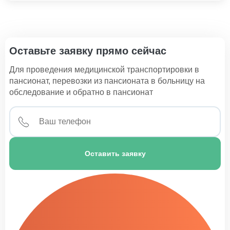
Пансионат для престарелых с неврозом
1 100 ₽
Пансионат для пожилых с болезнью Альцгеймера
Оставьте заявку прямо сейчас
1 100 ₽
Для проведения медицинской транспортировки в
Пансионат для лежачих больных
пансионат, перевозки из пансионата в больницу на
1 300 ₽
обследование и обратно в пансионат
Пансионат для пожилых с болезнью Паркинсона
1 150 ₽
Пансионат для пожилых с деменцией
Оставить заявку
1 100 ₽
Пансионат для престарелых с артрозом
1 150 ₽
Пансионат для больных инсультом
1 200 ₽