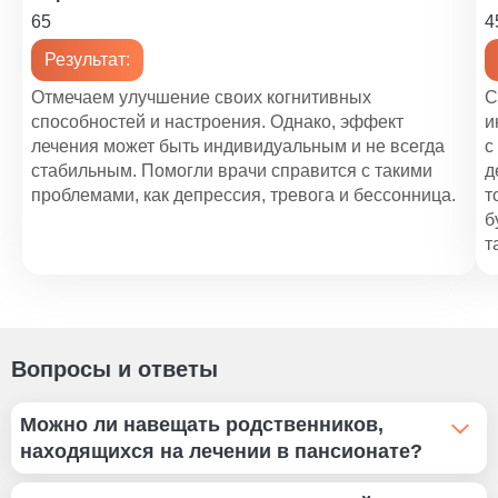
65
4
Результат:
Отмечаем улучшение своих когнитивных
С
способностей и настроения. Однако, эффект
и
лечения может быть индивидуальным и не всегда
с
стабильным. Помогли врачи справится с такими
д
проблемами, как депрессия, тревога и бессонница.
т
б
т
Вопросы и ответы
Можно ли навещать родственников,
находящихся на лечении в пансионате?
Мы не устанавливаем ограничения на посещения.